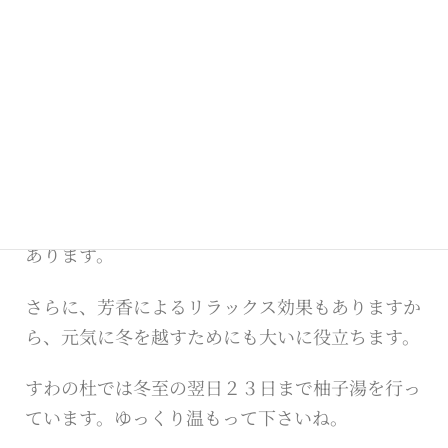
がおこらないという考えもありました。
また、柚子（ゆず）＝「融通」がきく、冬至＝
「湯治」に通じて縁起もよいため、冬至には柚子
となりました。
もちろん、柚子湯には血行を促進して冷え性を緩
和したり、体を温めて風邪を予防したり、果皮に
含まれるクエン酸やビタミンＣによる美肌効果が
あります。
さらに、芳香によるリラックス効果もありますか
ら、元気に冬を越すためにも大いに役立ちます。
すわの杜では冬至の翌日２３日まで柚子湯を行っ
ています。ゆっくり温もって下さいね。