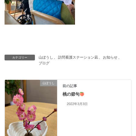
山ぼうし
、
訪問看護ステーション凪
、
お知らせ
、
カテゴリー
ブログ
山ぼうし
前の記事
桃の節句
2022年3月3日