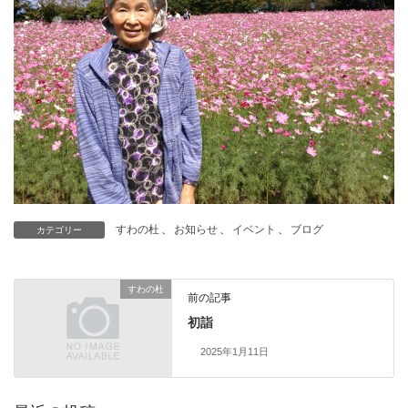
すわの杜
、
お知らせ
、
イベント
、
ブログ
カテゴリー
すわの杜
前の記事
初詣
2025年1月11日