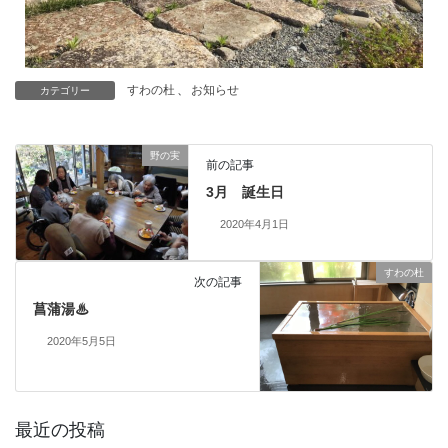
すわの杜
、
お知らせ
カテゴリー
野の実
前の記事
3月 誕生日
2020年4月1日
すわの杜
次の記事
菖蒲湯♨
2020年5月5日
最近の投稿